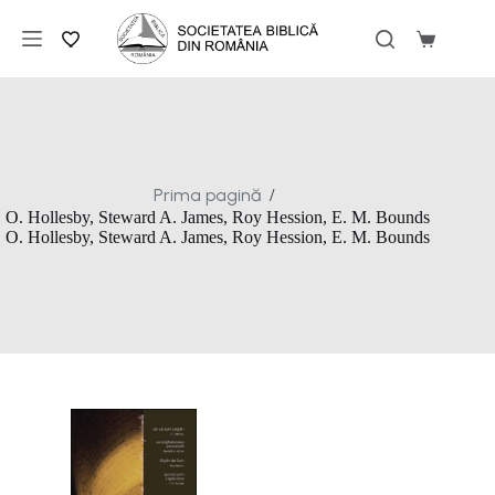
Sari
la
Coș
conținut
de
cumpărăt
Prima pagină
/
O. Hollesby, Steward A. James, Roy Hession, E. M. Bounds
O. Hollesby, Steward A. James, Roy Hession, E. M. Bounds