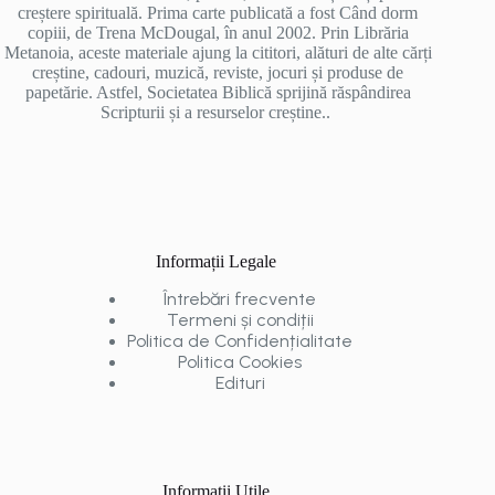
creștere spirituală. Prima carte publicată a fost Când dorm
copiii, de Trena McDougal, în anul 2002. Prin Librăria
Metanoia, aceste materiale ajung la cititori, alături de alte cărți
creștine, cadouri, muzică, reviste, jocuri și produse de
papetărie. Astfel, Societatea Biblică sprijină răspândirea
Scripturii și a resurselor creștine..
Informații Legale
Întrebări frecvente
Termeni și condiții
Politica de Confidențialitate
Politica Cookies
Edituri
Informații Utile