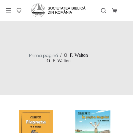
Sari
la
Coș
conținut
de
cumpărăt
Prima pagină
/
O. F. Walton
O. F. Walton