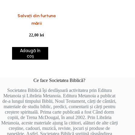
Salvați din furtuna
mării
22,00
lei
Adaugă în
coș
Ce face Societatea Biblică?
Societatea Biblică își desfășoară activitatea prin Editura
Metanoia și Librăria Metanoia. Editura Metanoia a publicat
de-a lungul timpului Biblii, Noul Testament, cărți de cântări,
materiale de studiu biblic, predici, comentarii și cărți pentru
creștere spirituală. Prima carte publicată a fost Când dorm
copiii, de Trena McDougal, în anul 2002. Prin Librăria
Metanoia, aceste materiale ajung la cititori, alături de alte cărți
creștine, cadouri, muzică, reviste, jocuri și produse de
papetărie. Astfel, Societatea Biblică sprijină răspândirea