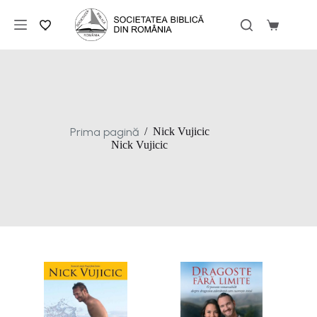
Sari
la
Coș
conținut
de
cumpărăt
Prima pagină
/
Nick Vujicic
Nick Vujicic