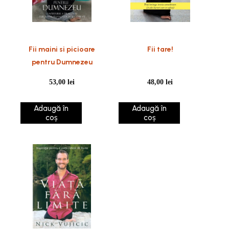
Fii maini si picioare
Fii tare!
pentru Dumnezeu
53,00
lei
48,00
lei
Adaugă în
Adaugă în
coș
coș