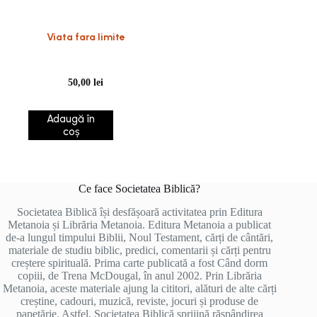
Viata fara limite
50,00
lei
Adaugă în
coș
Ce face Societatea Biblică?
Societatea Biblică își desfășoară activitatea prin Editura
Metanoia și Librăria Metanoia. Editura Metanoia a publicat
de-a lungul timpului Biblii, Noul Testament, cărți de cântări,
materiale de studiu biblic, predici, comentarii și cărți pentru
creștere spirituală. Prima carte publicată a fost Când dorm
copiii, de Trena McDougal, în anul 2002. Prin Librăria
Metanoia, aceste materiale ajung la cititori, alături de alte cărți
creștine, cadouri, muzică, reviste, jocuri și produse de
papetărie. Astfel, Societatea Biblică sprijină răspândirea