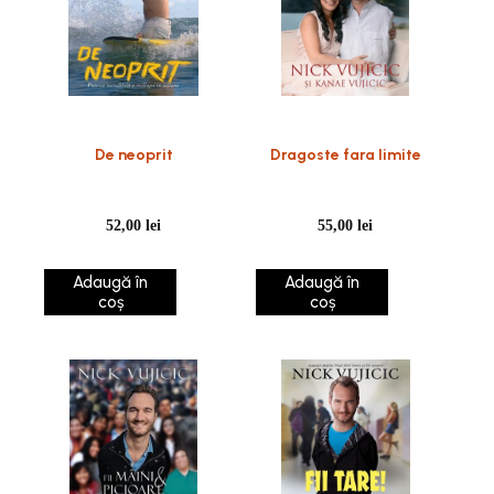
De neoprit
Dragoste fara limite
52,00
lei
55,00
lei
Adaugă în
Adaugă în
coș
coș