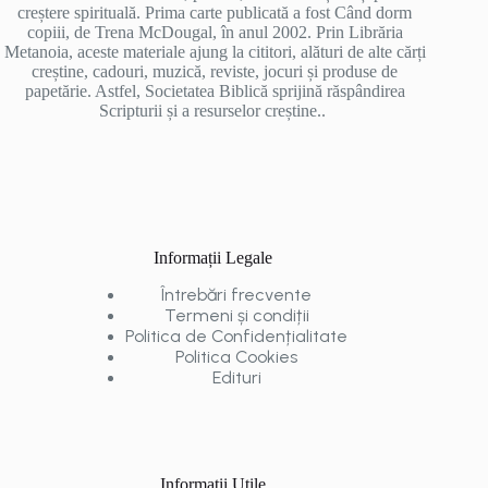
creștere spirituală. Prima carte publicată a fost Când dorm
copiii, de Trena McDougal, în anul 2002. Prin Librăria
Metanoia, aceste materiale ajung la cititori, alături de alte cărți
creștine, cadouri, muzică, reviste, jocuri și produse de
papetărie. Astfel, Societatea Biblică sprijină răspândirea
Scripturii și a resurselor creștine..
Informații Legale
Întrebări frecvente
Termeni și condiții
Politica de Confidențialitate
Politica Cookies
Edituri
Informații Utile