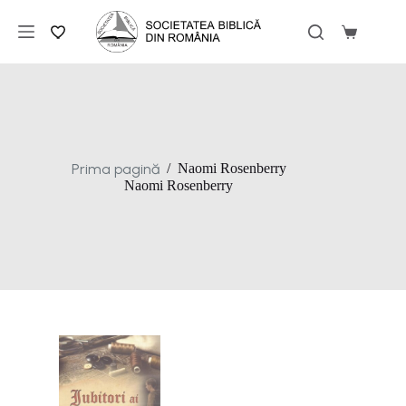
Sari
la
Coș
conținut
de
cumpărăt
Prima pagină
/
Naomi Rosenberry
Naomi Rosenberry