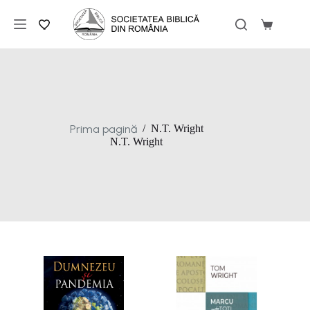
Sari
la
Coș
conținut
de
cumpărăt
Prima pagină
/
N.T. Wright
N.T. Wright