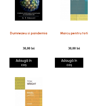
Dumnezeu si pandemia
Marcu pentru toti
30,00
lei
30,00
lei
Adaugă în
Adaugă în
coș
coș