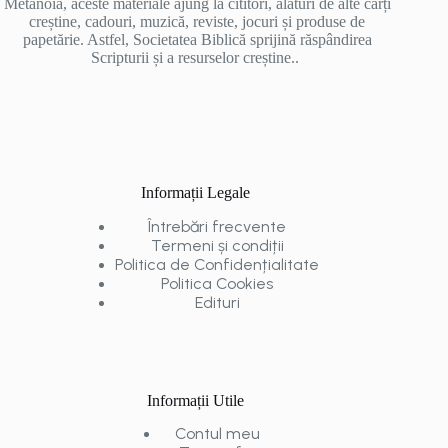
Metanoia, aceste materiale ajung la cititori, alături de alte cărți
creștine, cadouri, muzică, reviste, jocuri și produse de
papetărie. Astfel, Societatea Biblică sprijină răspândirea
Scripturii și a resurselor creștine..
Informații Legale
Întrebări frecvente
Termeni și condiții
Politica de Confidențialitate
Politica Cookies
Edituri
Informații Utile
Contul meu