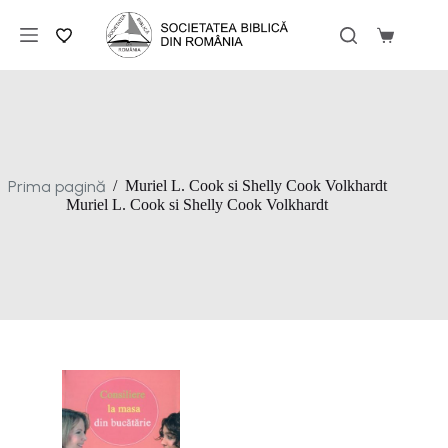
Sari
la
Coș
conținut
de
cumpărăt
Prima pagină
/
Muriel L. Cook si Shelly Cook Volkhardt
Muriel L. Cook si Shelly Cook Volkhardt