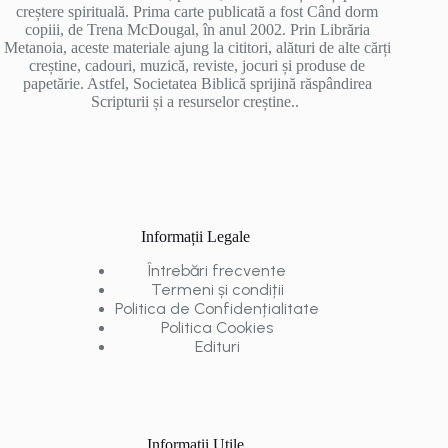
creștere spirituală. Prima carte publicată a fost Când dorm
copiii, de Trena McDougal, în anul 2002. Prin Librăria
Metanoia, aceste materiale ajung la cititori, alături de alte cărți
creștine, cadouri, muzică, reviste, jocuri și produse de
papetărie. Astfel, Societatea Biblică sprijină răspândirea
Scripturii și a resurselor creștine..
Informații Legale
Întrebări frecvente
Termeni și condiții
Politica de Confidențialitate
Politica Cookies
Edituri
Informații Utile