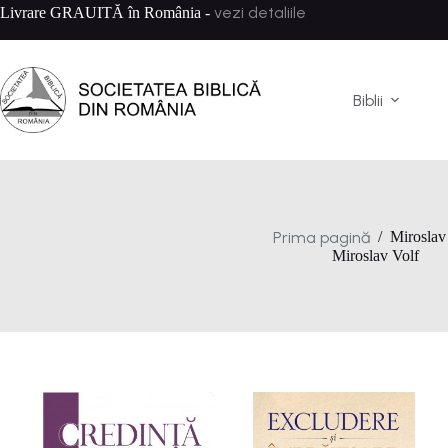
Sari
vezi detaliile
Livrare GRAUITĂ în România -
la
conținut
Biblii
Prima pagină
/
Miroslav
Miroslav Volf