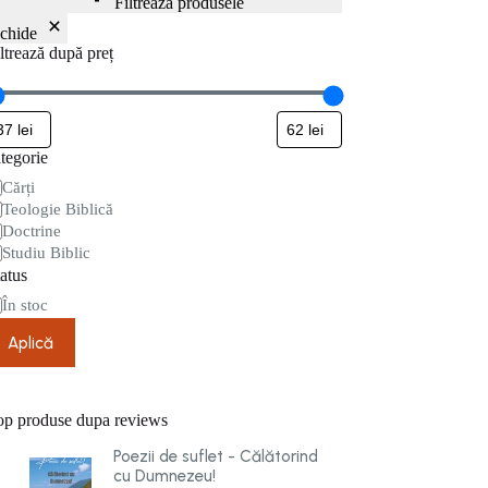
Filtrează produsele
nchide
ltrează după preț
tegorie
tegorie
Cărți
Teologie Biblică
Doctrine
Studiu Biblic
atus
are
În stoc
Aplică
op produse dupa reviews
Poezii de suflet - Călătorind
cu Dumnezeu!