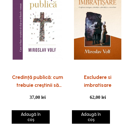
Credinţă publică: cum
Excludere si
trebuie creştinii să
imbratisare
slujească binele
37,00
lei
62,00
lei
comun
Adaugă în
Adaugă în
coș
coș