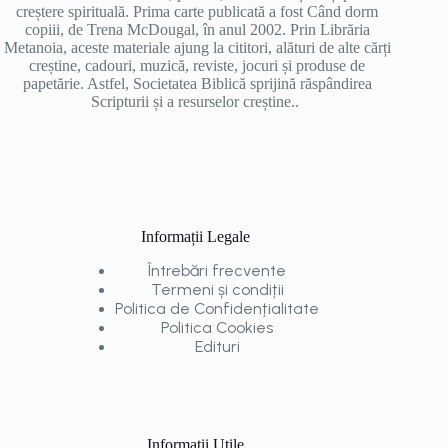
creștere spirituală. Prima carte publicată a fost Când dorm
copiii, de Trena McDougal, în anul 2002. Prin Librăria
Metanoia, aceste materiale ajung la cititori, alături de alte cărți
creștine, cadouri, muzică, reviste, jocuri și produse de
papetărie. Astfel, Societatea Biblică sprijină răspândirea
Scripturii și a resurselor creștine..
Informații Legale
Întrebări frecvente
Termeni și condiții
Politica de Confidențialitate
Politica Cookies
Edituri
Informații Utile