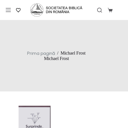
Sari
la
Coș
conținut
de
cumpărăt
Prima pagină
/
Michael Frost
Michael Frost