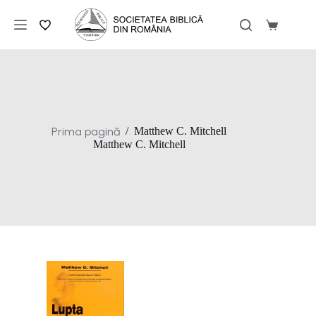
Sari
la
Coș
conținut
de
cumpărăt
Prima pagină
/
Matthew C. Mitchell
Matthew C. Mitchell