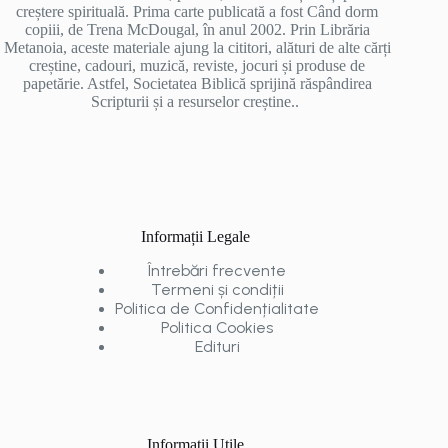
creștere spirituală. Prima carte publicată a fost Când dorm
copiii, de Trena McDougal, în anul 2002. Prin Librăria
Metanoia, aceste materiale ajung la cititori, alături de alte cărți
creștine, cadouri, muzică, reviste, jocuri și produse de
papetărie. Astfel, Societatea Biblică sprijină răspândirea
Scripturii și a resurselor creștine..
Informații Legale
Întrebări frecvente
Termeni și condiții
Politica de Confidențialitate
Politica Cookies
Edituri
Informații Utile