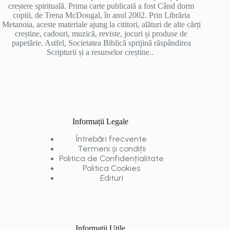
creștere spirituală. Prima carte publicată a fost Când dorm
copiii, de Trena McDougal, în anul 2002. Prin Librăria
Metanoia, aceste materiale ajung la cititori, alături de alte cărți
creștine, cadouri, muzică, reviste, jocuri și produse de
papetărie. Astfel, Societatea Biblică sprijină răspândirea
Scripturii și a resurselor creștine..
Informații Legale
Întrebări frecvente
Termeni și condiții
Politica de Confidențialitate
Politica Cookies
Edituri
Informații Utile