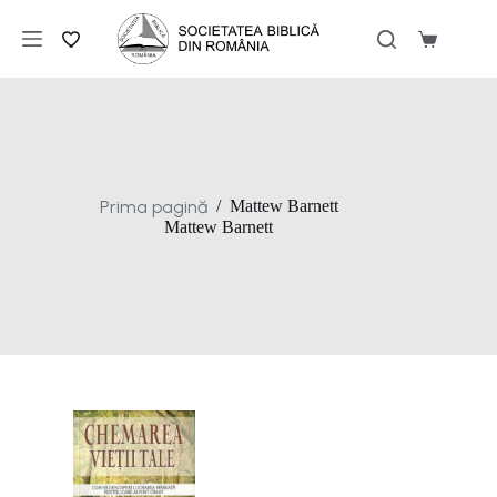
Sari
la
Coș
conținut
de
cumpărăt
Prima pagină
/
Mattew Barnett
Mattew Barnett