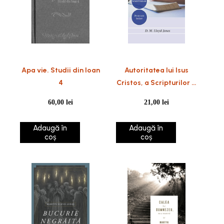
Apa vie. Studii din Ioan
Autoritatea lui Isus
4
Cristos, a Scripturilor și
a Duhului Sfânt
60,00
lei
21,00
lei
Adaugă în
Adaugă în
coș
coș