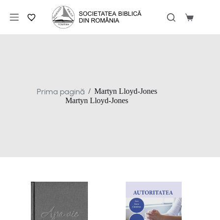
Sari
la
Coș
conținut
de
cumpărăt
Prima pagină
/
Martyn Lloyd-Jones
Martyn Lloyd-Jones