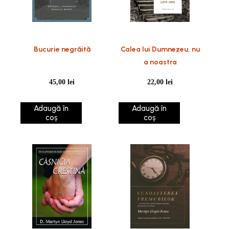
Bucurie negrăită
Calea lui Dumnezeu, nu
a noastra
45,00
lei
22,00
lei
Adaugă în
Adaugă în
coș
coș