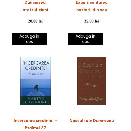
Dumnezeul
Experimentarea
atotsuficient
nasterii din nou
20,00
lei
35,00
lei
Adaugă în
Adaugă în
coș
coș
Incercarea credintei –
Nascuti din Dumnezeu
Psalmul 37