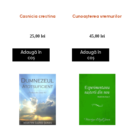
Casnicia crestina
Cunoașterea vremurilor
25,00
lei
45,00
lei
Adaugă în
Adaugă în
coș
coș