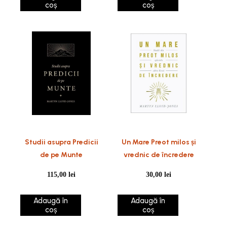
coș
coș
Studii asupra Predicii
Un Mare Preot milos și
de pe Munte
vrednic de încredere
115,00
lei
30,00
lei
Adaugă în
Adaugă în
coș
coș