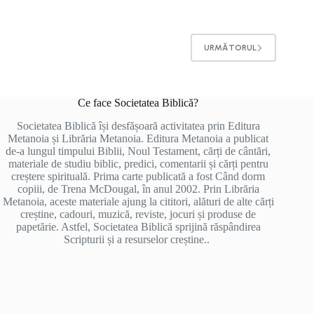
URMĂTORUL
Ce face Societatea Biblică?
Societatea Biblică își desfășoară activitatea prin Editura
Metanoia și Librăria Metanoia. Editura Metanoia a publicat
de-a lungul timpului Biblii, Noul Testament, cărți de cântări,
materiale de studiu biblic, predici, comentarii și cărți pentru
creștere spirituală. Prima carte publicată a fost Când dorm
copiii, de Trena McDougal, în anul 2002. Prin Librăria
Metanoia, aceste materiale ajung la cititori, alături de alte cărți
creștine, cadouri, muzică, reviste, jocuri și produse de
papetărie. Astfel, Societatea Biblică sprijină răspândirea
Scripturii și a resurselor creștine..