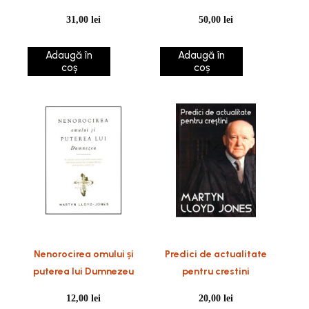
31,00
lei
50,00
lei
Adaugă în
Adaugă în
coș
coș
Nenorocirea omului și
Predici de actualitate
puterea lui Dumnezeu
pentru crestini
12,00
lei
20,00
lei