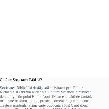
Ce face Societatea Biblică?
Societatea Biblică își desfășoară activitatea prin Editura
Metanoia și Librăria Metanoia. Editura Metanoia a publicat
de-a lungul timpului Biblii, Noul Testament, cărți de cântări,
materiale de studiu biblic, predici, comentarii și cărți pentru
creștere spirituală. Prima carte publicată a fost Când dorm