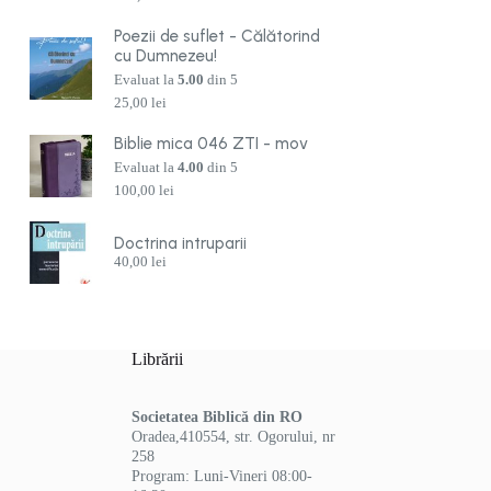
Poezii de suflet - Călătorind
cu Dumnezeu!
Evaluat la
5.00
din 5
25,00
lei
Biblie mica 046 ZTI - mov
Evaluat la
4.00
din 5
100,00
lei
Doctrina intruparii
40,00
lei
Librării
Societatea Biblică din RO
Oradea,410554, str. Ogorului, nr
258
Program: Luni-Vineri 08:00-