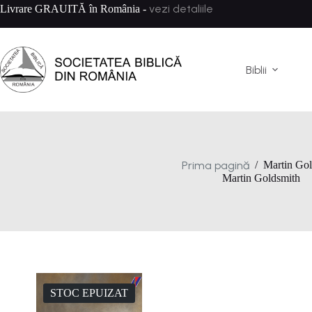
Sari
vezi detaliile
Livrare GRAUITĂ în România -
la
conținut
Biblii
Prima pagină
/
Martin Gol
Martin Goldsmith
STOC EPUIZAT