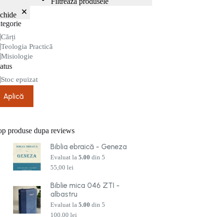
Filtrează produsele
nchide
tegorie
tegorie
Cărți
Teologia Practică
Misiologie
atus
are
Stoc epuizat
Aplică
op produse dupa reviews
Biblia ebraică - Geneza
Evaluat la
5.00
din 5
55,00
lei
Biblie mica 046 ZTI -
albastru
Evaluat la
5.00
din 5
100,00
lei