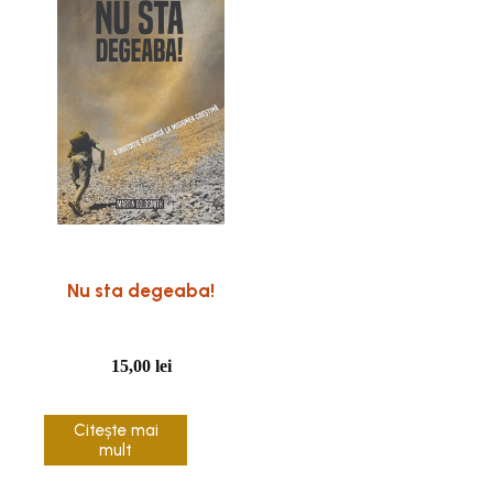
Nu sta degeaba!
15,00
lei
Citește mai
mult