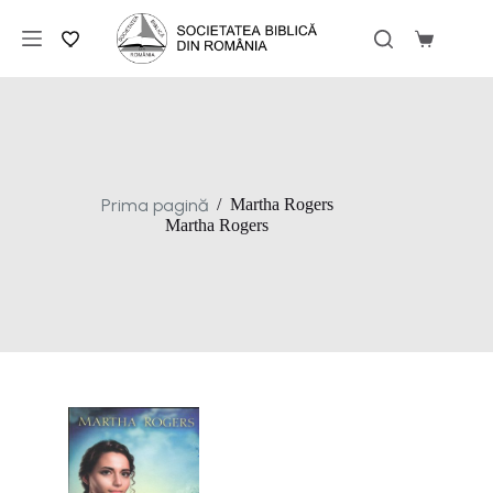
Sari
la
Coș
conținut
de
cumpărăt
Prima pagină
/
Martha Rogers
Martha Rogers