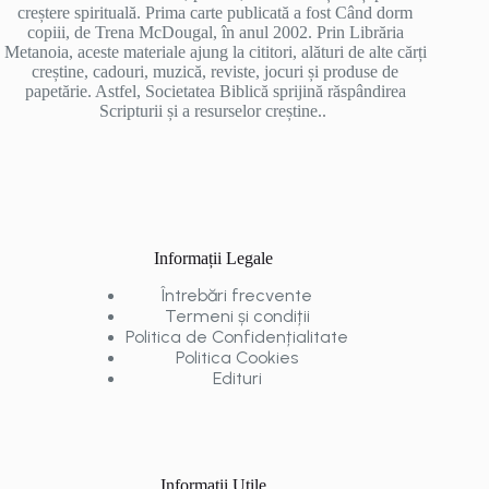
creștere spirituală. Prima carte publicată a fost Când dorm
copiii, de Trena McDougal, în anul 2002. Prin Librăria
Metanoia, aceste materiale ajung la cititori, alături de alte cărți
creștine, cadouri, muzică, reviste, jocuri și produse de
papetărie. Astfel, Societatea Biblică sprijină răspândirea
Scripturii și a resurselor creștine..
Informații Legale
Întrebări frecvente
Termeni și condiții
Politica de Confidențialitate
Politica Cookies
Edituri
Informații Utile