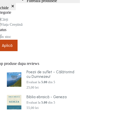
Filtrează produsele
nchide
tegorie
tegorie
Cărți
Viața Creștină
atus
are
În stoc
Aplică
op produse dupa reviews
Poezii de suflet - Călătorind
cu Dumnezeu!
Evaluat la
5.00
din 5
25,00
lei
Biblia ebraică - Geneza
Evaluat la
5.00
din 5
55,00
lei