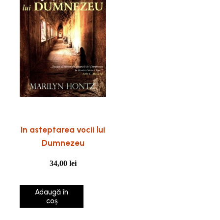
In asteptarea vocii lui
Dumnezeu
34,00
lei
Adaugă în
coș