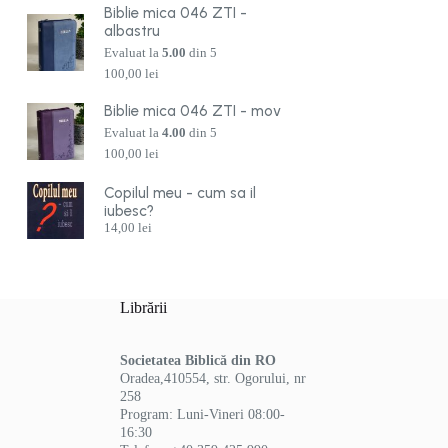
Biblie mica 046 ZTI -
albastru
Evaluat la
5.00
din 5
100,00
lei
Biblie mica 046 ZTI - mov
Evaluat la
4.00
din 5
100,00
lei
Copilul meu - cum sa il
iubesc?
14,00
lei
Librării
Societatea Biblică din RO
Oradea,410554, str. Ogorului, nr
258
Program: Luni-Vineri 08:00-
16:30