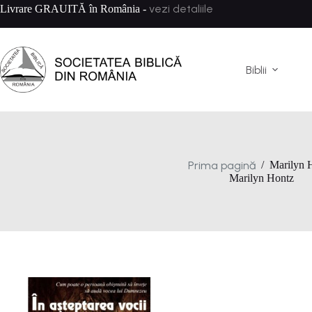
Sari
vezi detaliile
Livrare GRAUITĂ în România -
la
conținut
Biblii
Prima pagină
/
Marilyn 
Marilyn Hontz