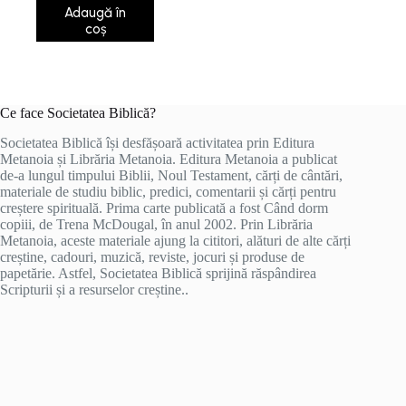
Adaugă în
coș
Ce face Societatea Biblică?
Societatea Biblică își desfășoară activitatea prin Editura
Metanoia și Librăria Metanoia. Editura Metanoia a publicat
de-a lungul timpului Biblii, Noul Testament, cărți de cântări,
materiale de studiu biblic, predici, comentarii și cărți pentru
creștere spirituală. Prima carte publicată a fost Când dorm
copiii, de Trena McDougal, în anul 2002. Prin Librăria
Metanoia, aceste materiale ajung la cititori, alături de alte cărți
creștine, cadouri, muzică, reviste, jocuri și produse de
papetărie. Astfel, Societatea Biblică sprijină răspândirea
Scripturii și a resurselor creștine..