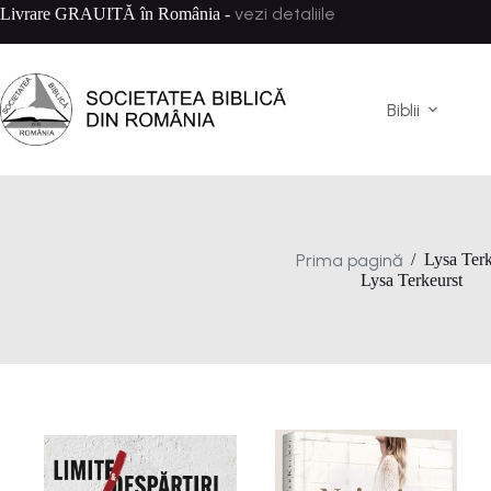
Sari
vezi detaliile
Livrare GRAUITĂ în România -
la
conținut
Biblii
Prima pagină
/
Lysa Terk
Lysa Terkeurst