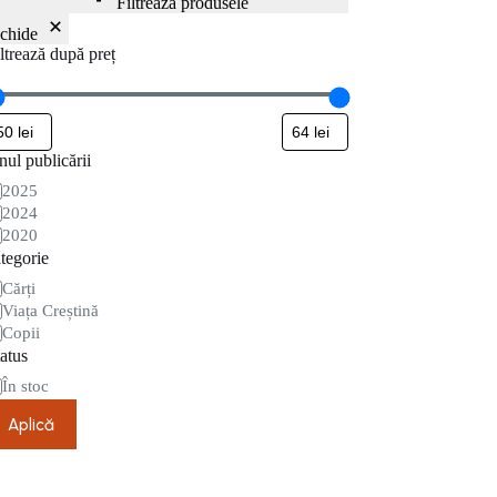
Filtrează produsele
nchide
ltrează după preț
ul publicării
nul
2025
blicării
2024
2020
tegorie
tegorie
Cărți
Viața Creștină
Copii
atus
are
În stoc
Aplică