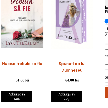
Î
Fi
An
A
pu
ca
ca
Nu asa trebuia sa fie
Spune-I da lui
Dumnezeu
St
51,00
lei
64,00
lei
St
Adaugă în
Adaugă în
coș
coș