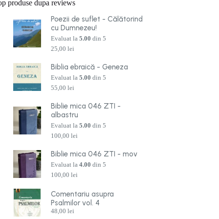
op produse dupa reviews
Poezii de suflet - Călătorind
cu Dumnezeu!
Evaluat la
5.00
din 5
25,00
lei
Biblia ebraică - Geneza
Evaluat la
5.00
din 5
55,00
lei
Biblie mica 046 ZTI -
albastru
Evaluat la
5.00
din 5
100,00
lei
Biblie mica 046 ZTI - mov
Evaluat la
4.00
din 5
100,00
lei
Comentariu asupra
Psalmilor vol. 4
48,00
lei