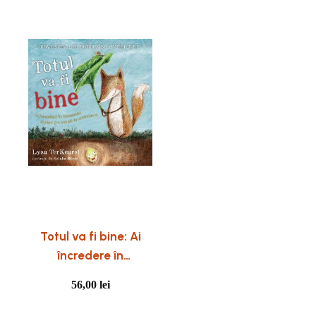
Totul va fi bine: Ai
încredere în
Dumnezeu și când ți-
56,00
lei
e teamă de
schimbare