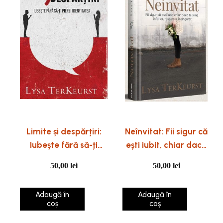
Limite și despărțiri:
Neînvitat: Fii sigur că
Iubește fără să-ți
ești iubit, chiar dacă
pierzi identitatea
te simți inferior,
50,00
lei
50,00
lei
respins și însingurat
Adaugă în
Adaugă în
coș
coș