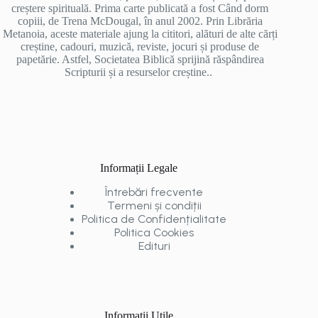
creștere spirituală. Prima carte publicată a fost Când dorm
copiii, de Trena McDougal, în anul 2002. Prin Librăria
Metanoia, aceste materiale ajung la cititori, alături de alte cărți
creștine, cadouri, muzică, reviste, jocuri și produse de
papetărie. Astfel, Societatea Biblică sprijină răspândirea
Scripturii și a resurselor creștine..
Informații Legale
Întrebări frecvente
Termeni și condiții
Politica de Confidențialitate
Politica Cookies
Edituri
Informații Utile