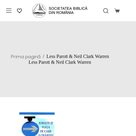
Sari
la
Coș
conținut
de
cumpărăt
Prima pagină
/
Less Parott & Neil Clark Warren
Less Parott & Neil Clark Warren