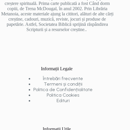
creștere spirituală. Prima carte publicată a fost Când dorm
copiii, de Trena McDougal, în anul 2002. Prin Librăria
Metanoia, aceste materiale ajung la cititori, alături de alte cărți
creștine, cadouri, muzică, reviste, jocuri și produse de
papetărie. Astfel, Societatea Biblică sprijină răspândirea
Scripturii și a resurselor creștine..
Informații Legale
Întrebări frecvente
Termeni și condiții
Politica de Confidențialitate
Politica Cookies
Edituri
Informații Utile