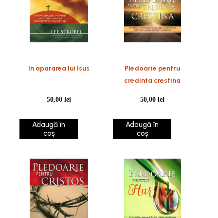
In apararea lui Isus
Pledoarie pentru
credinta crestina
50,00
lei
50,00
lei
Adaugă în
Adaugă în
coș
coș