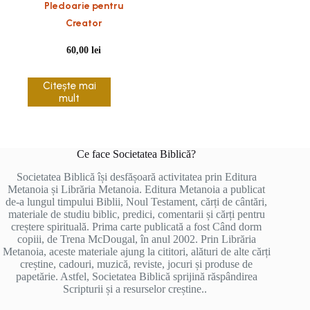
Pledoarie pentru
Creator
60,00
lei
Citește mai
mult
Ce face Societatea Biblică?
Societatea Biblică își desfășoară activitatea prin Editura
Metanoia și Librăria Metanoia. Editura Metanoia a publicat
de-a lungul timpului Biblii, Noul Testament, cărți de cântări,
materiale de studiu biblic, predici, comentarii și cărți pentru
creștere spirituală. Prima carte publicată a fost Când dorm
copiii, de Trena McDougal, în anul 2002. Prin Librăria
Metanoia, aceste materiale ajung la cititori, alături de alte cărți
creștine, cadouri, muzică, reviste, jocuri și produse de
papetărie. Astfel, Societatea Biblică sprijină răspândirea
Scripturii și a resurselor creștine..