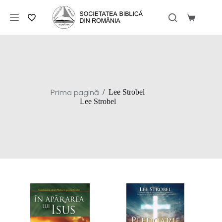
Sari
la
Coș
conținut
de
cumpărăt
Prima pagină
/
Lee Strobel
Lee Strobel