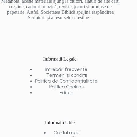
Metanoia, aceste materiale ajung la cititori, alături de alte cărți
creștine, cadouri, muzică, reviste, jocuri și produse de
papetărie. Astfel, Societatea Biblică sprijină răspândirea
Scripturii și a resurselor creștine..
Informații Legale
Întrebări frecvente
Termeni și condiții
Politica de Confidențialitate
Politica Cookies
Edituri
Informații Utile
Contul meu