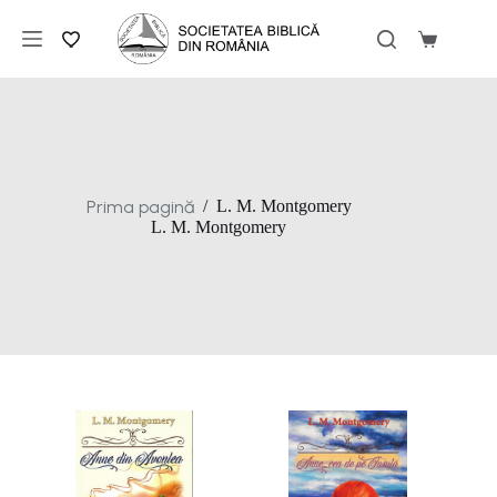
Sari
la
Coș
conținut
de
cumpărăt
Prima pagină
/
L. M. Montgomery
L. M. Montgomery