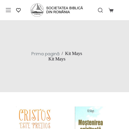
Sari
la
Coș
conținut
de
cumpărăt
Prima pagină
/
Kit Mays
Kit Mays