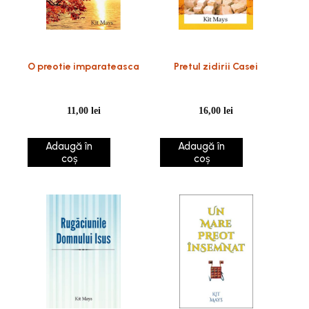
O preotie imparateasca
Pretul zidirii Casei
11,00
lei
16,00
lei
Adaugă în
Adaugă în
coș
coș