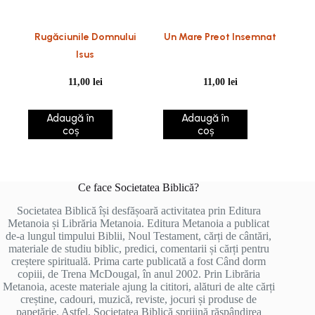
Rugăciunile Domnului
Un Mare Preot Insemnat
Isus
11,00
lei
11,00
lei
Adaugă în
Adaugă în
coș
coș
Ce face Societatea Biblică?
Societatea Biblică își desfășoară activitatea prin Editura
Metanoia și Librăria Metanoia. Editura Metanoia a publicat
de-a lungul timpului Biblii, Noul Testament, cărți de cântări,
materiale de studiu biblic, predici, comentarii și cărți pentru
creștere spirituală. Prima carte publicată a fost Când dorm
copiii, de Trena McDougal, în anul 2002. Prin Librăria
Metanoia, aceste materiale ajung la cititori, alături de alte cărți
creștine, cadouri, muzică, reviste, jocuri și produse de
papetărie. Astfel, Societatea Biblică sprijină răspândirea