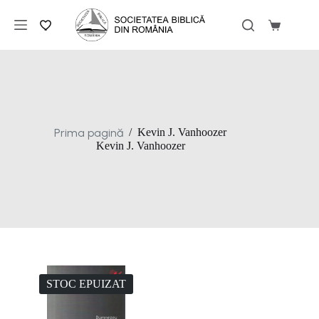
Sari
la
Coș
conținut
de
cumpărăt
Prima pagină
/
Kevin J. Vanhoozer
Kevin J. Vanhoozer
STOC EPUIZAT