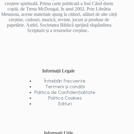
creștere spirituală. Prima carte publicată a fost Când dorm
copiii, de Trena McDougal, în anul 2002. Prin Librăria
Metanoia, aceste materiale ajung la cititori, alături de alte cărți
creștine, cadouri, muzică, reviste, jocuri și produse de
papetărie. Astfel, Societatea Biblică sprijină răspândirea
Scripturii și a resurselor creștine..
Informații Legale
Întrebări frecvente
Termeni și condiții
Politica de Confidențialitate
Politica Cookies
Edituri
Informații Utile