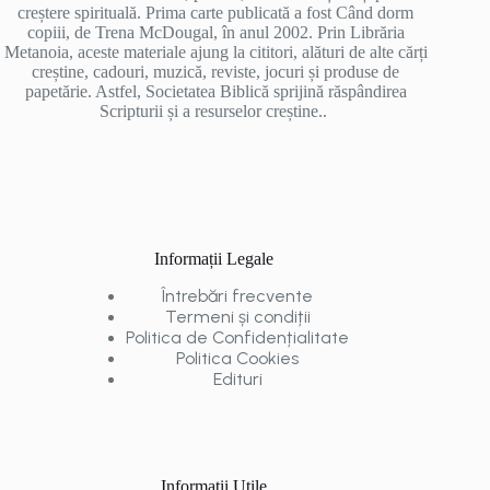
creștere spirituală. Prima carte publicată a fost Când dorm
copiii, de Trena McDougal, în anul 2002. Prin Librăria
Metanoia, aceste materiale ajung la cititori, alături de alte cărți
creștine, cadouri, muzică, reviste, jocuri și produse de
papetărie. Astfel, Societatea Biblică sprijină răspândirea
Scripturii și a resurselor creștine..
Informații Legale
Întrebări frecvente
Termeni și condiții
Politica de Confidențialitate
Politica Cookies
Edituri
Informații Utile