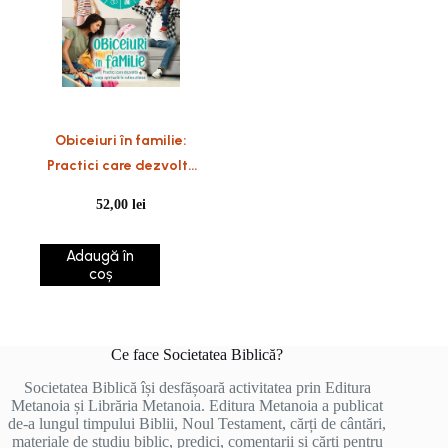
Obiceiuri în familie:
Practici care dezvoltă
viața spirituală în rutina
52,00
lei
zilnică
Adaugă în
coș
Ce face Societatea Biblică?
Societatea Biblică își desfășoară activitatea prin Editura
Metanoia și Librăria Metanoia. Editura Metanoia a publicat
de-a lungul timpului Biblii, Noul Testament, cărți de cântări,
materiale de studiu biblic, predici, comentarii și cărți pentru