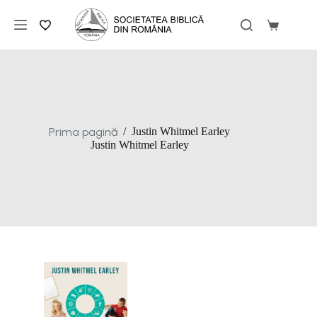
Sari
la
Coș
conținut
de
cumpărăt
Prima pagină
/
Justin Whitmel Earley
Justin Whitmel Earley