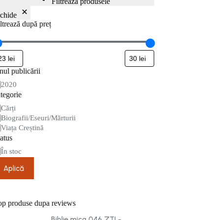
Filtrează produsele
nchide
ltrează după preț
ul publicării
nul
2020
blicării
tegorie
tegorie
Cărți
Biografii/Eseuri/Mărturii
Viața Creștină
atus
are
În stoc
Aplică
op produse dupa reviews
Biblie mica 046 ZTI -