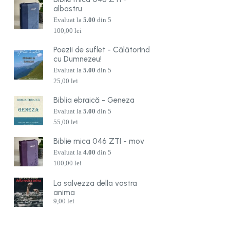
albastru
Evaluat la
5.00
din 5
100,00
lei
Poezii de suflet - Călătorind
cu Dumnezeu!
Evaluat la
5.00
din 5
25,00
lei
Biblia ebraică - Geneza
Evaluat la
5.00
din 5
55,00
lei
Biblie mica 046 ZTI - mov
Evaluat la
4.00
din 5
100,00
lei
La salvezza della vostra
anima
9,00
lei