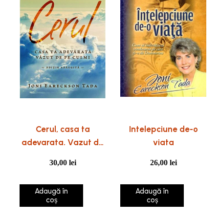
Cerul, casa ta
Intelepciune de-o
adevarata. Vazut de
viata
pe culmi. Editie
30,00
lei
26,00
lei
adaugita
Adaugă în
Adaugă în
coș
coș