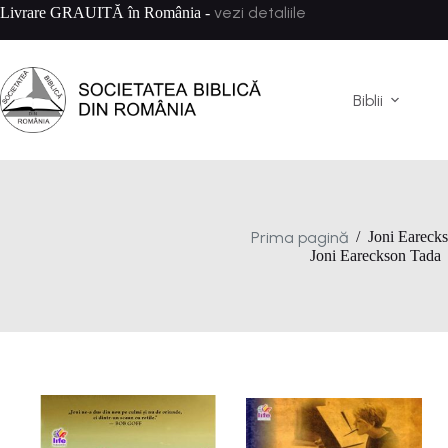
Sari
vezi detaliile
Livrare GRAUITĂ în România -
la
conținut
Biblii
Prima pagină
/
Joni Eareck
Joni Eareckson Tada