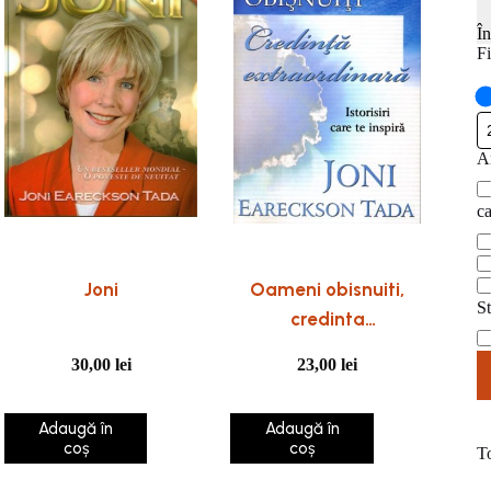
Î
Fi
An
A
pu
ca
ca
Joni
Oameni obisnuiti,
St
credinta
St
extraordinara.
30,00
lei
23,00
lei
Istorisiri care te
inspira
Adaugă în
Adaugă în
coș
coș
T