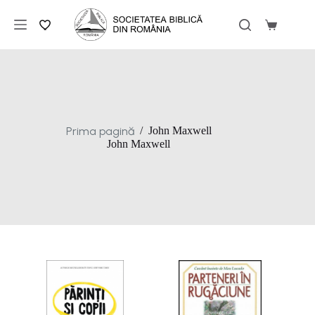
Sari
la
Coș
conținut
de
cumpărăt
Prima pagină
/
John Maxwell
John Maxwell