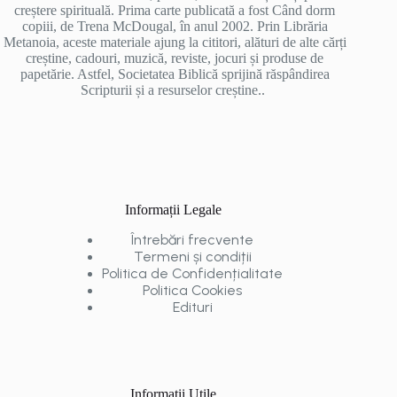
creștere spirituală. Prima carte publicată a fost Când dorm
copiii, de Trena McDougal, în anul 2002. Prin Librăria
Metanoia, aceste materiale ajung la cititori, alături de alte cărți
creștine, cadouri, muzică, reviste, jocuri și produse de
papetărie. Astfel, Societatea Biblică sprijină răspândirea
Scripturii și a resurselor creștine..
Informații Legale
Întrebări frecvente
Termeni și condiții
Politica de Confidențialitate
Politica Cookies
Edituri
Informații Utile