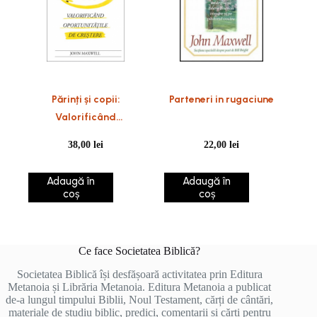
Părinți și copii:
Parteneri in rugaciune
Valorificând
oportunitățile de
38,00
lei
22,00
lei
creștere
Adaugă în
Adaugă în
coș
coș
Ce face Societatea Biblică?
Societatea Biblică își desfășoară activitatea prin Editura
Metanoia și Librăria Metanoia. Editura Metanoia a publicat
de-a lungul timpului Biblii, Noul Testament, cărți de cântări,
materiale de studiu biblic, predici, comentarii și cărți pentru