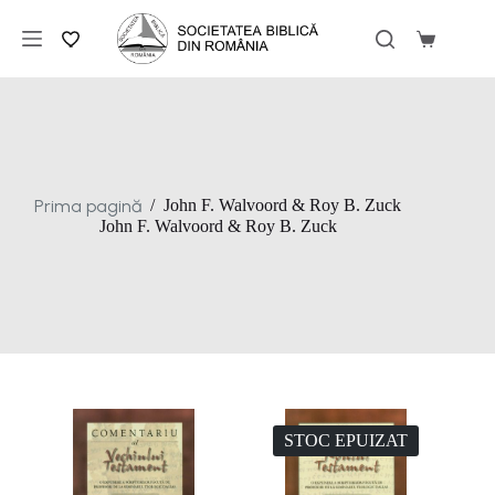
Sari
la
Coș
conținut
de
cumpărăt
Prima pagină
/
John F. Walvoord & Roy B. Zuck
John F. Walvoord & Roy B. Zuck
STOC EPUIZAT