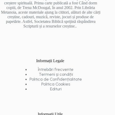
creștere spirituală. Prima carte publicată a fost Când dorm
copiii, de Trena McDougal, în anul 2002. Prin Librăria
Metanoia, aceste materiale ajung la cititori, alături de alte cărți
creștine, cadouri, muzică, reviste, jocuri și produse de
papetărie. Astfel, Societatea Biblică sprijină răspândirea
Scripturii și a resurselor creștine..
Informații Legale
Întrebări frecvente
Termeni și condiții
Politica de Confidențialitate
Politica Cookies
Edituri
Informații Utile