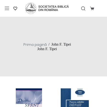
Sari
la
Coș
conținut
de
cumpărăt
Prima pagină
/
John F. Tipei
John F. Tipei