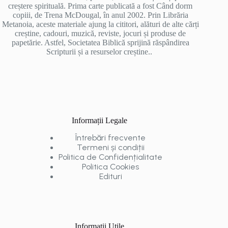
creștere spirituală. Prima carte publicată a fost Când dorm
copiii, de Trena McDougal, în anul 2002. Prin Librăria
Metanoia, aceste materiale ajung la cititori, alături de alte cărți
creștine, cadouri, muzică, reviste, jocuri și produse de
papetărie. Astfel, Societatea Biblică sprijină răspândirea
Scripturii și a resurselor creștine..
Informații Legale
Întrebări frecvente
Termeni și condiții
Politica de Confidențialitate
Politica Cookies
Edituri
Informații Utile