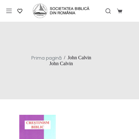
Sari
la
Coș
conținut
de
cumpărăt
Prima pagină
/
John Calvin
John Calvin