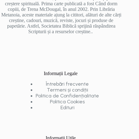
creștere spirituală. Prima carte publicată a fost Când dorm
copiii, de Trena McDougal, în anul 2002. Prin Librăria
Metanoia, aceste materiale ajung la cititori, alături de alte cărți
creștine, cadouri, muzică, reviste, jocuri și produse de
papetărie. Astfel, Societatea Biblică sprijină răspândirea
Scripturii și a resurselor creștine..
Informații Legale
Întrebări frecvente
Termeni și condiții
Politica de Confidențialitate
Politica Cookies
Edituri
Informații Utile