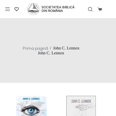
Sari
la
Coș
conținut
de
cumpărăt
Prima pagină
/
John C. Lennox
John C. Lennox