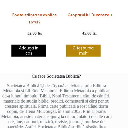
Poate stiinta sa explice
Groparul lui Dumnezeu
totul?
32,00
lei
45,00
lei
Adaugă în
Citește mai
coș
mult
Ce face Societatea Biblică?
Societatea Biblică își desfășoară activitatea prin Editura
Metanoia și Librăria Metanoia. Editura Metanoia a publicat
de-a lungul timpului Biblii, Noul Testament, cărți de cântări,
materiale de studiu biblic, predici, comentarii și cărți pentru
creștere spirituală. Prima carte publicată a fost Când dorm
copiii, de Trena McDougal, în anul 2002. Prin Librăria
Metanoia, aceste materiale ajung la cititori, alături de alte cărți
creștine, cadouri, muzică, reviste, jocuri și produse de
papetărie. Astfel, Societatea Biblică sprijină răspândirea