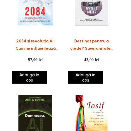
2084 și revoluția AI:
Destinat pentru a
Cum ne influențează
crede? Suveranitatea
inteligența artificială
lui Dumnezeu,
57,00
lei
42,00
lei
viitorul
libertatea, credinta si
responsabilitatea
Adaugă în
Adaugă în
omului
coș
coș