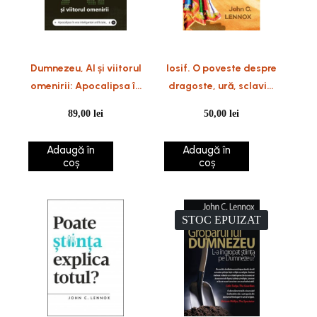
Dumnezeu, AI și viitorul
Iosif. O poveste despre
omenirii: Apocalipsa în
dragoste, ură, sclavie,
era inteligenței
putere și iertare
89,00
lei
50,00
lei
artificiale
Adaugă în
Adaugă în
coș
coș
STOC EPUIZAT