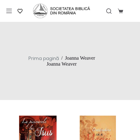
Sari
la
Coș
conținut
de
cumpărăt
Prima pagină
/
Joanna Weaver
Joanna Weaver