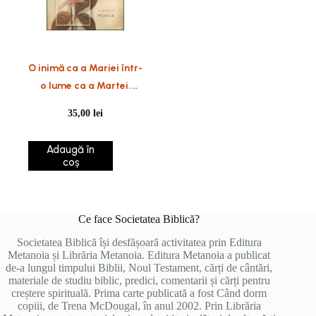
O inimă ca a Mariei într-
o lume ca a Martei.
Găsește intimitatea cu
35,00
lei
Dumnezeu, în ciuda
agitației vieții
Adaugă în
coș
Ce face Societatea Biblică?
Societatea Biblică își desfășoară activitatea prin Editura
Metanoia și Librăria Metanoia. Editura Metanoia a publicat
de-a lungul timpului Biblii, Noul Testament, cărți de cântări,
materiale de studiu biblic, predici, comentarii și cărți pentru
creștere spirituală. Prima carte publicată a fost Când dorm
copiii, de Trena McDougal, în anul 2002. Prin Librăria