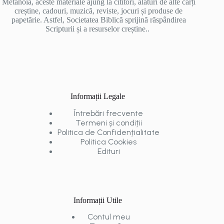
Metanoia, aceste materiale ajung la cititori, alături de alte cărți
creștine, cadouri, muzică, reviste, jocuri și produse de
papetărie. Astfel, Societatea Biblică sprijină răspândirea
Scripturii și a resurselor creștine..
Informații Legale
Întrebări frecvente
Termeni și condiții
Politica de Confidențialitate
Politica Cookies
Edituri
Informații Utile
Contul meu