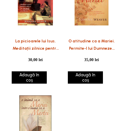
La picioarele lui Isus.
O atitudine ca a Mariei.
Meditații zilnice pentru
Permite-I lui Dumnezeu
o inimă ca a Mariei
să te schimbe dinspre
30,00
lei
35,00
lei
interior înspre exterior
Adaugă în
Adaugă în
coș
coș