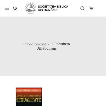
Sari
la
Coș
conținut
de
cumpărăt
Prima pagină
/
Jill Southern
Jill Southern