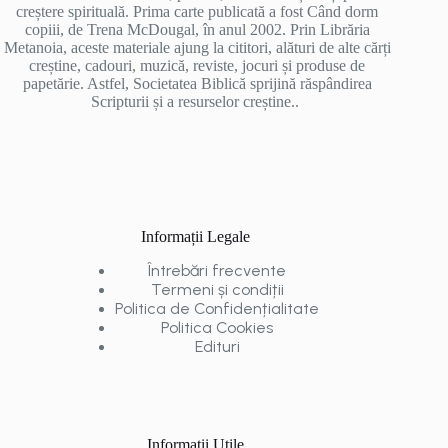
creștere spirituală. Prima carte publicată a fost Când dorm
copiii, de Trena McDougal, în anul 2002. Prin Librăria
Metanoia, aceste materiale ajung la cititori, alături de alte cărți
creștine, cadouri, muzică, reviste, jocuri și produse de
papetărie. Astfel, Societatea Biblică sprijină răspândirea
Scripturii și a resurselor creștine..
Informații Legale
Întrebări frecvente
Termeni și condiții
Politica de Confidențialitate
Politica Cookies
Edituri
Informații Utile