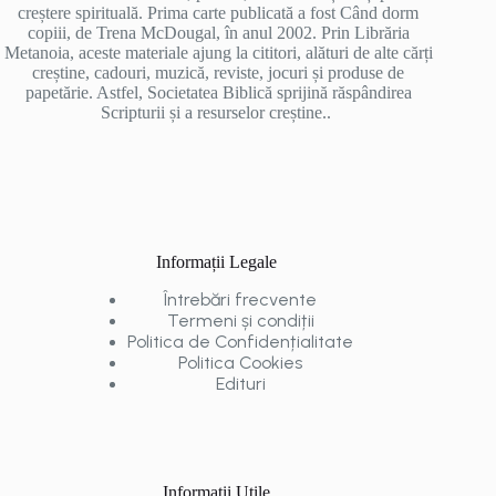
creștere spirituală. Prima carte publicată a fost Când dorm
copiii, de Trena McDougal, în anul 2002. Prin Librăria
Metanoia, aceste materiale ajung la cititori, alături de alte cărți
creștine, cadouri, muzică, reviste, jocuri și produse de
papetărie. Astfel, Societatea Biblică sprijină răspândirea
Scripturii și a resurselor creștine..
Informații Legale
Întrebări frecvente
Termeni și condiții
Politica de Confidențialitate
Politica Cookies
Edituri
Informații Utile