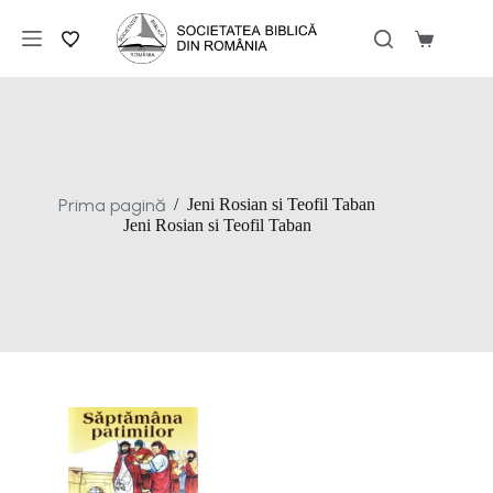
Sari
la
Coș
conținut
de
cumpărăt
Prima pagină
/
Jeni Rosian si Teofil Taban
Jeni Rosian si Teofil Taban