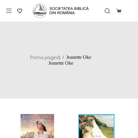
Sari
la
Coș
conținut
de
cumpărăt
Prima pagină
/
Jeanette Oke
Jeanette Oke