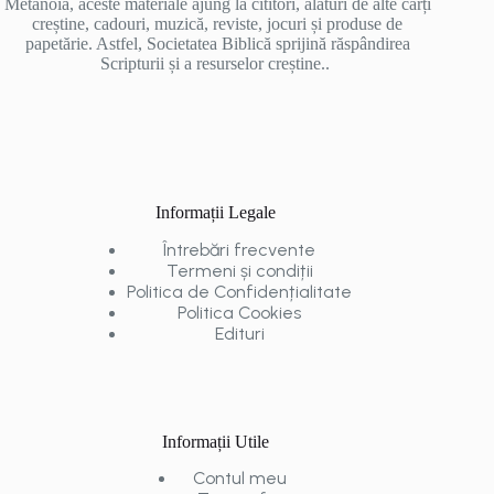
Metanoia, aceste materiale ajung la cititori, alături de alte cărți
creștine, cadouri, muzică, reviste, jocuri și produse de
papetărie. Astfel, Societatea Biblică sprijină răspândirea
Scripturii și a resurselor creștine..
Informații Legale
Întrebări frecvente
Termeni și condiții
Politica de Confidențialitate
Politica Cookies
Edituri
Informații Utile
Contul meu