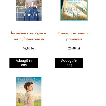
Încredere și amăgire –
Promisiunea unei noi
seria „Întoarcere în
primaveri
Vestul canadian”, vol. 2
46,00
lei
26,00
lei
Adaugă în
Adaugă în
coș
coș