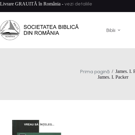
Sari
vezi detaliile
Livrare GRAUITĂ în România -
la
conținut
Biblii
Prima pagină
/
James. I. 
James. I. Packer