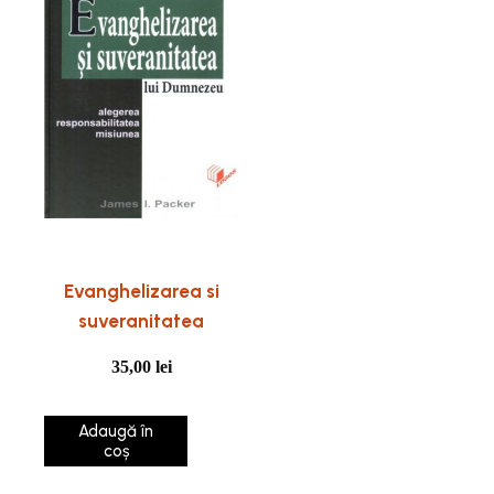
Evanghelizarea si
suveranitatea
35,00
lei
Adaugă în
coș