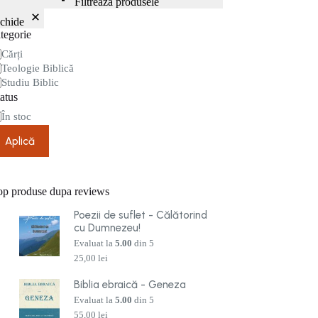
Filtrează produsele
nchide
tegorie
tegorie
Cărți
Teologie Biblică
Studiu Biblic
atus
are
În stoc
Aplică
op produse dupa reviews
Poezii de suflet - Călătorind
cu Dumnezeu!
Evaluat la
5.00
din 5
25,00
lei
Biblia ebraică - Geneza
Evaluat la
5.00
din 5
55,00
lei