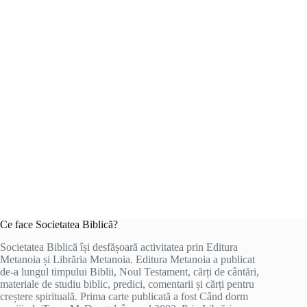
Ce face Societatea Biblică?
Societatea Biblică își desfășoară activitatea prin Editura
Metanoia și Librăria Metanoia. Editura Metanoia a publicat
de-a lungul timpului Biblii, Noul Testament, cărți de cântări,
materiale de studiu biblic, predici, comentarii și cărți pentru
creștere spirituală. Prima carte publicată a fost Când dorm