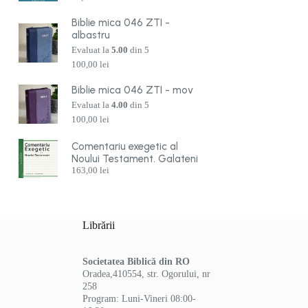
Biblie mica 046 ZTI -
albastru
Evaluat la
5.00
din 5
100,00
lei
Biblie mica 046 ZTI - mov
Evaluat la
4.00
din 5
100,00
lei
Comentariu exegetic al
Noului Testament. Galateni
163,00
lei
Librării
Societatea Biblică din RO
Oradea,410554, str. Ogorului, nr
258
Program: Luni-Vineri 08:00-