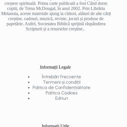
creștere spirituală. Prima carte publicată a fost Când dorm
copiii, de Trena McDougal, în anul 2002. Prin Librăria
Metanoia, aceste materiale ajung la cititori, alături de alte cărți
creștine, cadouri, muzică, reviste, jocuri și produse de
papetărie. Astfel, Societatea Biblică sprijină răspândirea
Scripturii și a resurselor creștine..
Informații Legale
Întrebări frecvente
Termeni și condiții
Politica de Confidențialitate
Politica Cookies
Edituri
Informații Utile