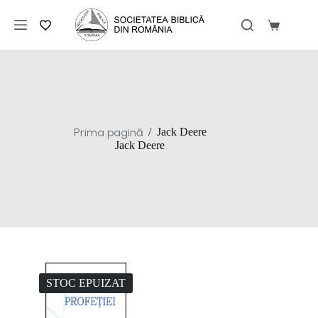
Sari
la
Coș
conținut
de
cumpărăt
Prima pagină
/
Jack Deere
Jack Deere
STOC EPUIZAT