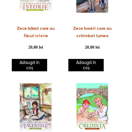
Zece băieți care au
Zece baieti care au
făcut istorie
schimbat lumea
20,00
lei
20,00
lei
Adaugă în
Adaugă în
coș
coș