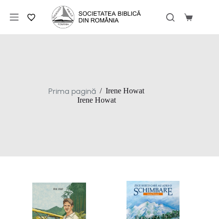
Sari
la
Coș
conținut
de
cumpărăt
Prima pagină
/
Irene Howat
Irene Howat