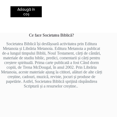
Adaugă în
coș
Ce face Societatea Biblică?
Societatea Biblică își desfășoară activitatea prin Editura
Metanoia și Librăria Metanoia. Editura Metanoia a publicat
de-a lungul timpului Biblii, Noul Testament, cărți de cântări,
materiale de studiu biblic, predici, comentarii și cărți pentru
creștere spirituală. Prima carte publicată a fost Când dorm
copiii, de Trena McDougal, în anul 2002. Prin Librăria
Metanoia, aceste materiale ajung la cititori, alături de alte cărți
creștine, cadouri, muzică, reviste, jocuri și produse de
papetărie. Astfel, Societatea Biblică sprijină răspândirea
Scripturii și a resurselor creștine..