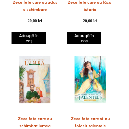
Zece fete care au adus
Zece fete care au făcut
o schimbare
istorie
20,00
lei
20,00
lei
Adaugă în
Adaugă în
coș
coș
Zece fete care au
Zece fete care si-au
schimbat lumea
folosit talentele