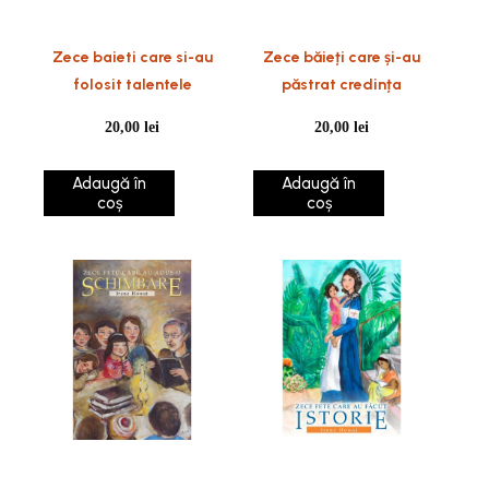
Zece baieti care si-au
Zece băieți care și-au
folosit talentele
păstrat credința
20,00
lei
20,00
lei
Adaugă în
Adaugă în
coș
coș