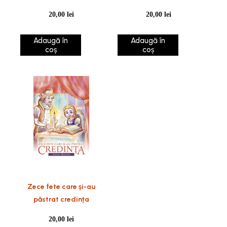
20,00
lei
20,00
lei
Adaugă în
Adaugă în
coș
coș
Zece fete care și-au
păstrat credința
20,00
lei