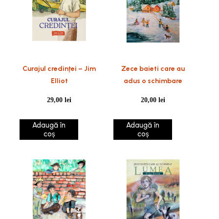
Curajul credinței – Jim
Zece baieti care au
Elliot
adus o schimbare
29,00
lei
20,00
lei
Adaugă în
Adaugă în
coș
coș