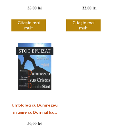
35,00
lei
32,00
lei
Citește mai
Citește mai
mult
mult
STOC EPUIZAT
Umblarea cu Dumnezeu
in unire cu Domnul Isus
Cristos sub calauzirea
50,00
lei
Duhului Sfant