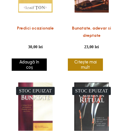
Predici ocazionale
Bunatate, adevar si
dreptate
30,00
lei
23,00
lei
Adaugă în
Citește mai
coș
mult
STOC EPUIZAT
STOC EPUIZAT