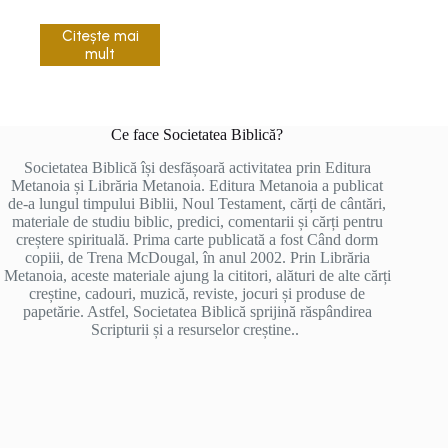
Citește mai
mult
Ce face Societatea Biblică?
Societatea Biblică își desfășoară activitatea prin Editura
Metanoia și Librăria Metanoia. Editura Metanoia a publicat
de-a lungul timpului Biblii, Noul Testament, cărți de cântări,
materiale de studiu biblic, predici, comentarii și cărți pentru
creștere spirituală. Prima carte publicată a fost Când dorm
copiii, de Trena McDougal, în anul 2002. Prin Librăria
Metanoia, aceste materiale ajung la cititori, alături de alte cărți
creștine, cadouri, muzică, reviste, jocuri și produse de
papetărie. Astfel, Societatea Biblică sprijină răspândirea
Scripturii și a resurselor creștine..