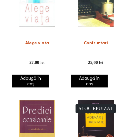
Alege viata
Confruntari
27,00
lei
25,00
lei
Adaugă în
Adaugă în
coș
coș
STOC EPUIZAT