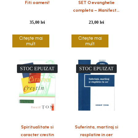
Fiti oameni!
SET O evanghelie
completa – Manifestul
Imparatiei lui
35,00
lei
23,00
lei
Dumnezeu – Puncte de
cotitura in istoria
Citește mai
Citește mai
crestinismului
mult
mult
STOC EPUIZAT
STOC EPUIZAT
Spiritualitate si
Suferinta, martiraj si
caracter crestin
rasplatire in cer