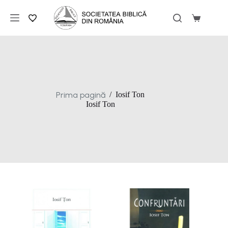
Sari
la
Coș
conținut
de
cumpărăt
Prima pagină
/
Iosif Ton
Iosif Ton