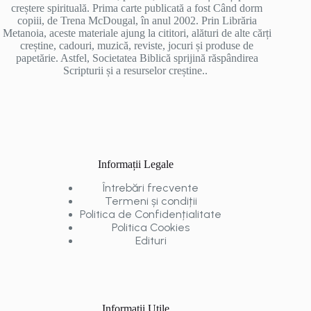
creștere spirituală. Prima carte publicată a fost Când dorm
copiii, de Trena McDougal, în anul 2002. Prin Librăria
Metanoia, aceste materiale ajung la cititori, alături de alte cărți
creștine, cadouri, muzică, reviste, jocuri și produse de
papetărie. Astfel, Societatea Biblică sprijină răspândirea
Scripturii și a resurselor creștine..
Informații Legale
Întrebări frecvente
Termeni și condiții
Politica de Confidențialitate
Politica Cookies
Edituri
Informații Utile