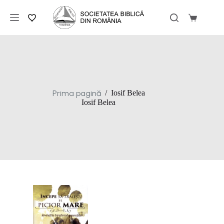
Sari
la
Coș
conținut
de
cumpărăt
Prima pagină
/
Iosif Belea
Iosif Belea