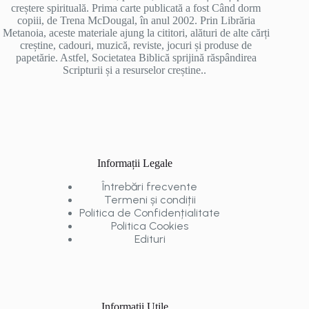
creștere spirituală. Prima carte publicată a fost Când dorm
copiii, de Trena McDougal, în anul 2002. Prin Librăria
Metanoia, aceste materiale ajung la cititori, alături de alte cărți
creștine, cadouri, muzică, reviste, jocuri și produse de
papetărie. Astfel, Societatea Biblică sprijină răspândirea
Scripturii și a resurselor creștine..
Informații Legale
Întrebări frecvente
Termeni și condiții
Politica de Confidențialitate
Politica Cookies
Edituri
Informații Utile