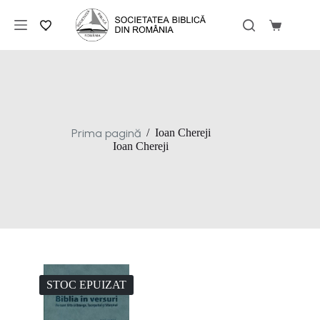
Sari
la
Coș
conținut
de
cumpărăt
Prima pagină
/
Ioan Chereji
Ioan Chereji
STOC EPUIZAT