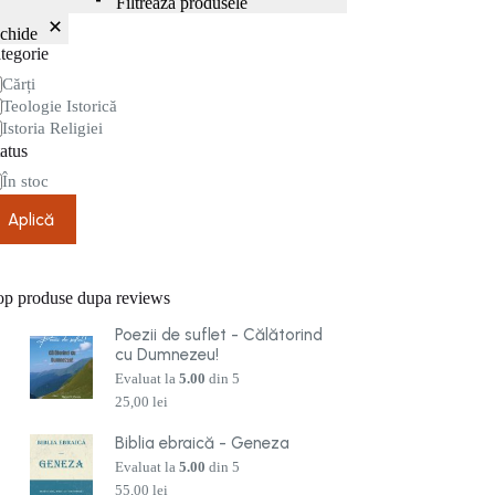
Filtrează produsele
nchide
tegorie
tegorie
Cărți
Teologie Istorică
Istoria Religiei
atus
are
În stoc
Aplică
op produse dupa reviews
Poezii de suflet - Călătorind
cu Dumnezeu!
Evaluat la
5.00
din 5
25,00
lei
Biblia ebraică - Geneza
Evaluat la
5.00
din 5
55,00
lei