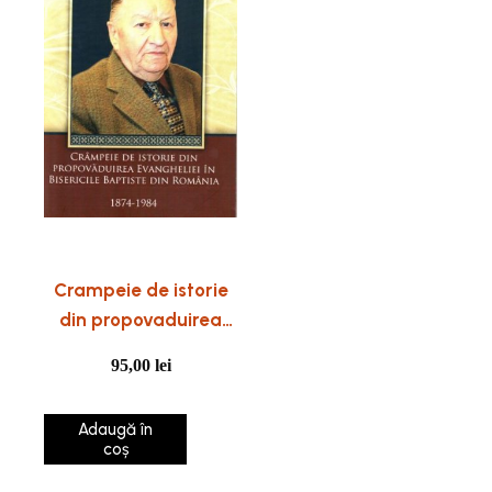
Crampeie de istorie
din propovaduirea
Evangheliei in
95,00
lei
bisericile baptiste din
Romania
Adaugă în
coș