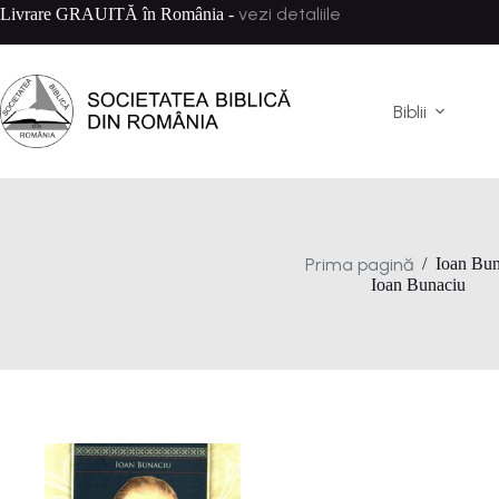
Sari
vezi detaliile
Livrare GRAUITĂ în România -
la
conținut
Biblii
Prima pagină
/
Ioan Bun
Ioan Bunaciu