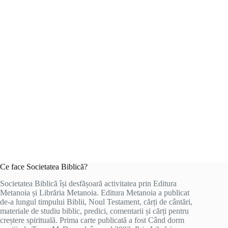
Ce face Societatea Biblică?
Societatea Biblică își desfășoară activitatea prin Editura
Metanoia și Librăria Metanoia. Editura Metanoia a publicat
de-a lungul timpului Biblii, Noul Testament, cărți de cântări,
materiale de studiu biblic, predici, comentarii și cărți pentru
creștere spirituală. Prima carte publicată a fost Când dorm