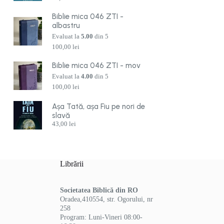
Biblie mica 046 ZTI -
albastru
Evaluat la
5.00
din 5
100,00
lei
Biblie mica 046 ZTI - mov
Evaluat la
4.00
din 5
100,00
lei
Așa Tată, așa Fiu pe nori de
slavă
43,00
lei
Librării
Societatea Biblică din RO
Oradea,410554, str. Ogorului, nr
258
Program: Luni-Vineri 08:00-