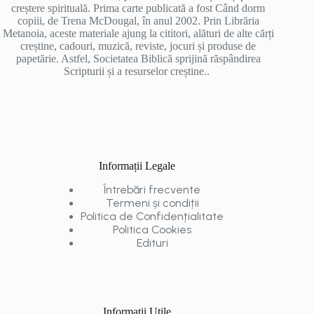
creștere spirituală. Prima carte publicată a fost Când dorm
copiii, de Trena McDougal, în anul 2002. Prin Librăria
Metanoia, aceste materiale ajung la cititori, alături de alte cărți
creștine, cadouri, muzică, reviste, jocuri și produse de
papetărie. Astfel, Societatea Biblică sprijină răspândirea
Scripturii și a resurselor creștine..
Informații Legale
Întrebări frecvente
Termeni și condiții
Politica de Confidențialitate
Politica Cookies
Edituri
Informații Utile