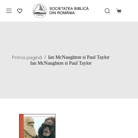
Sari
la
Coș
conținut
de
cumpărăt
Prima pagină
/
Ian McNaughton si Paul Taylor
Ian McNaughton si Paul Taylor