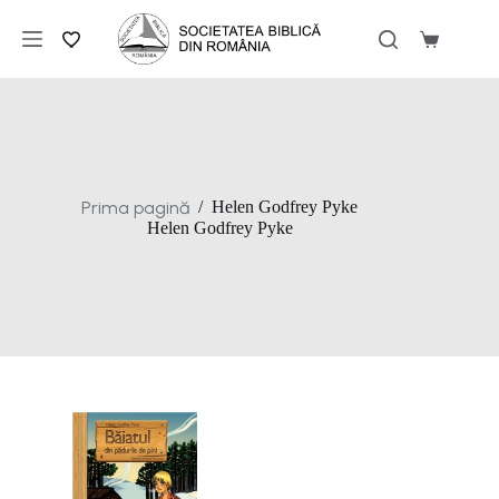
Sari
la
Coș
conținut
de
cumpărăt
Prima pagină
/
Helen Godfrey Pyke
Helen Godfrey Pyke