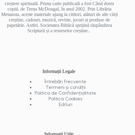
creștere spirituală. Prima carte publicată a fost Când dorm
copiii, de Trena McDougal, în anul 2002. Prin Librăria
Metanoia, aceste materiale ajung la cititori, alături de alte cărți
creștine, cadouri, muzică, reviste, jocuri și produse de
papetărie. Astfel, Societatea Biblică sprijină răspândirea
Scripturii și a resurselor creștine..
Informații Legale
Întrebări frecvente
Termeni și condiții
Politica de Confidențialitate
Politica Cookies
Edituri
Informații Utile