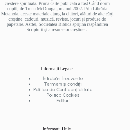
creștere spirituală. Prima carte publicată a fost Când dorm
copiii, de Trena McDougal, în anul 2002. Prin Librăria
Metanoia, aceste materiale ajung la cititori, alături de alte cărți
creștine, cadouri, muzică, reviste, jocuri și produse de
papetărie. Astfel, Societatea Biblică sprijină răspândirea
Scripturii și a resurselor creștine..
Informații Legale
Întrebări frecvente
Termeni și condiții
Politica de Confidențialitate
Politica Cookies
Edituri
Informații Utile