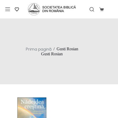
Sari
la
Coș
conținut
de
cumpărăt
Prima pagină
/
Gusti Rosian
Gusti Rosian