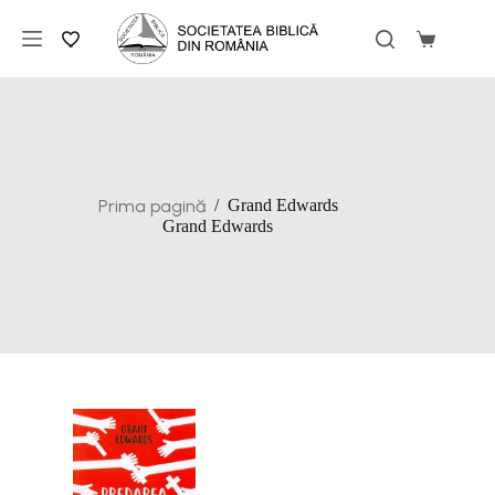
Sari
la
Coș
conținut
de
cumpărăt
Prima pagină
/
Grand Edwards
Grand Edwards