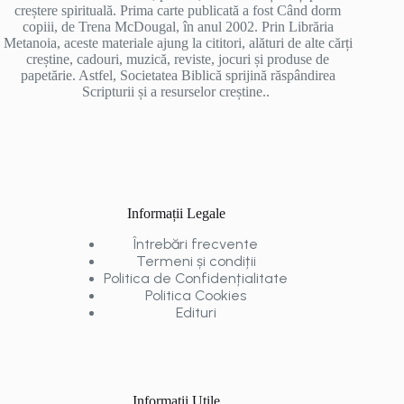
creștere spirituală. Prima carte publicată a fost Când dorm
copiii, de Trena McDougal, în anul 2002. Prin Librăria
Metanoia, aceste materiale ajung la cititori, alături de alte cărți
creștine, cadouri, muzică, reviste, jocuri și produse de
papetărie. Astfel, Societatea Biblică sprijină răspândirea
Scripturii și a resurselor creștine..
Informații Legale
Întrebări frecvente
Termeni și condiții
Politica de Confidențialitate
Politica Cookies
Edituri
Informații Utile