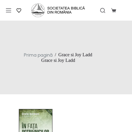
Sari
la
Coș
conținut
de
cumpărăt
Prima pagină
/
Grace si Joy Ladd
Grace si Joy Ladd