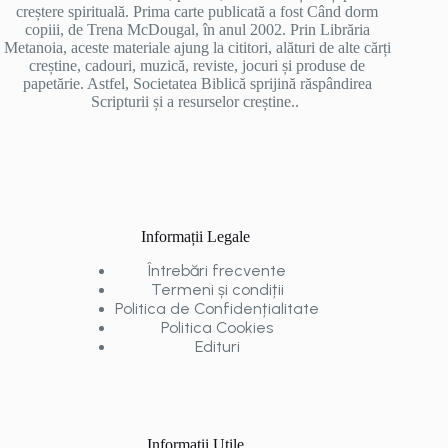
creștere spirituală. Prima carte publicată a fost Când dorm
copiii, de Trena McDougal, în anul 2002. Prin Librăria
Metanoia, aceste materiale ajung la cititori, alături de alte cărți
creștine, cadouri, muzică, reviste, jocuri și produse de
papetărie. Astfel, Societatea Biblică sprijină răspândirea
Scripturii și a resurselor creștine..
Informații Legale
Întrebări frecvente
Termeni și condiții
Politica de Confidențialitate
Politica Cookies
Edituri
Informații Utile