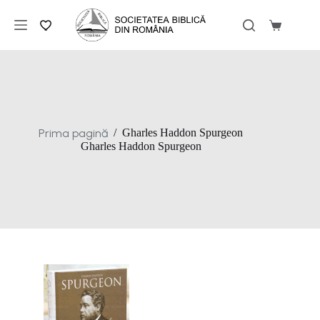
Sari
la
Coș
conținut
de
cumpărăt
Prima pagină
/
Gharles Haddon Spurgeon
Gharles Haddon Spurgeon