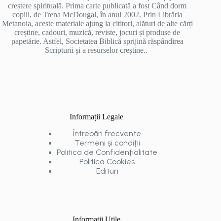
creștere spirituală. Prima carte publicată a fost Când dorm
copiii, de Trena McDougal, în anul 2002. Prin Librăria
Metanoia, aceste materiale ajung la cititori, alături de alte cărți
creștine, cadouri, muzică, reviste, jocuri și produse de
papetărie. Astfel, Societatea Biblică sprijină răspândirea
Scripturii și a resurselor creștine..
Informații Legale
Întrebări frecvente
Termeni și condiții
Politica de Confidențialitate
Politica Cookies
Edituri
Informații Utile