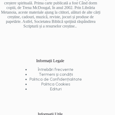
creștere spirituală. Prima carte publicată a fost Când dorm
copiii, de Trena McDougal, în anul 2002. Prin Librăria
Metanoia, aceste materiale ajung la cititori, alături de alte cărți
creștine, cadouri, muzică, reviste, jocuri și produse de
papetărie. Astfel, Societatea Biblică sprijină răspândirea
Scripturii și a resurselor creștine..
Informații Legale
Întrebări frecvente
Termeni și condiții
Politica de Confidențialitate
Politica Cookies
Edituri
Informații Utile