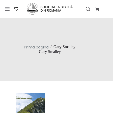
Sari
la
Coș
conținut
de
cumpărăt
Prima pagină
/
Gary Smalley
Gary Smalley