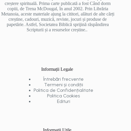
creștere spirituală. Prima carte publicată a fost Când dorm
copiii, de Trena McDougal, în anul 2002. Prin Librăria
Metanoia, aceste materiale ajung la cititori, alături de alte cărți
creștine, cadouri, muzică, reviste, jocuri și produse de
papetărie. Astfel, Societatea Biblică sprijină răspândirea
Scripturii și a resurselor creștine..
Informații Legale
Întrebări frecvente
Termeni și condiții
Politica de Confidențialitate
Politica Cookies
Edituri
Informații Utile