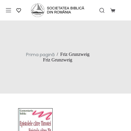
Sari
la
Coș
conținut
de
cumpărăt
Prima pagină
/
Friz Grunzweig
Friz Grunzweig