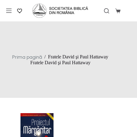
Sari
la
Coș
conținut
de
cumpărăt
Prima pagină
/
Fratele David şi Paul Hattaway
Fratele David şi Paul Hattaway