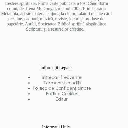
creștere spirituală. Prima carte publicată a fost Când dorm
copiii, de Trena McDougal, în anul 2002. Prin Librăria
Metanoia, aceste materiale ajung la cititori, alături de alte cărți
creștine, cadouri, muzică, reviste, jocuri și produse de
papetărie. Astfel, Societatea Biblică sprijină răspândirea
Scripturii și a resurselor creștine..
Informații Legale
Întrebări frecvente
Termeni și condiții
Politica de Confidențialitate
Politica Cookies
Edituri
Informații Utile