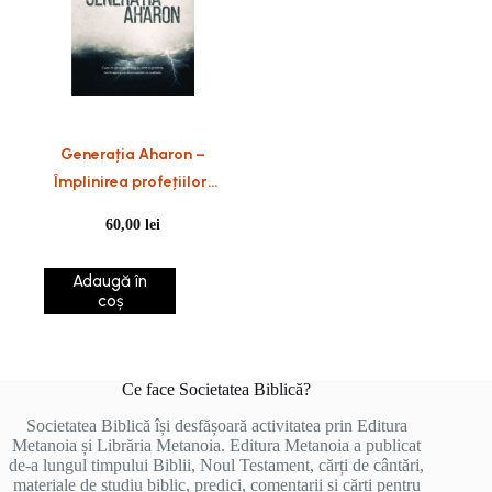
Generația Aharon –
Împlinirea profețiilor:
Ceea ce generații
60,00
lei
întregi au citit ca
profeție, noi începem să
Adaugă în
recunoaștem ca
coș
realitate
Ce face Societatea Biblică?
Societatea Biblică își desfășoară activitatea prin Editura
Metanoia și Librăria Metanoia. Editura Metanoia a publicat
de-a lungul timpului Biblii, Noul Testament, cărți de cântări,
materiale de studiu biblic, predici, comentarii și cărți pentru