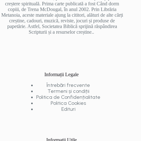
creștere spirituală. Prima carte publicată a fost Când dorm
copiii, de Trena McDougal, în anul 2002. Prin Librăria
Metanoia, aceste materiale ajung la cititori, alături de alte cărți
creștine, cadouri, muzică, reviste, jocuri și produse de
papetărie. Astfel, Societatea Biblică sprijină răspândirea
Scripturii și a resurselor creștine..
Informații Legale
Întrebări frecvente
Termeni și condiții
Politica de Confidențialitate
Politica Cookies
Edituri
Informații Utile