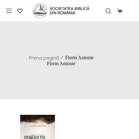
Sari
la
Coș
conținut
de
cumpărăt
Prima pagină
/
Florin Antonie
Florin Antonie