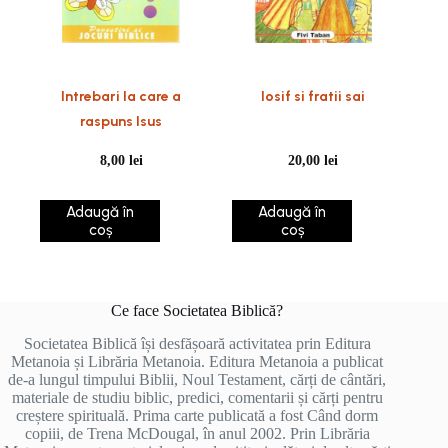
Intrebari la care a
Iosif si fratii sai
raspuns Isus
8,00
lei
20,00
lei
Adaugă în
Adaugă în
coș
coș
Ce face Societatea Biblică?
Societatea Biblică își desfășoară activitatea prin Editura
Metanoia și Librăria Metanoia. Editura Metanoia a publicat
de-a lungul timpului Biblii, Noul Testament, cărți de cântări,
materiale de studiu biblic, predici, comentarii și cărți pentru
creștere spirituală. Prima carte publicată a fost Când dorm
copiii, de Trena McDougal, în anul 2002. Prin Librăria