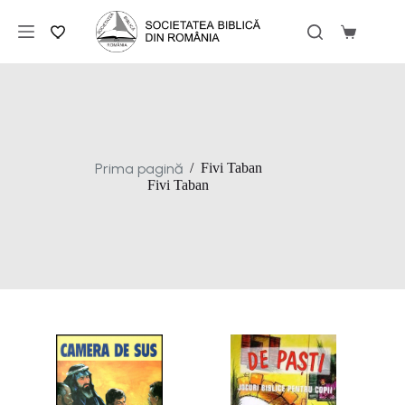
Sari
la
Coș
conținut
de
cumpărăt
Prima pagină
/
Fivi Taban
Fivi Taban