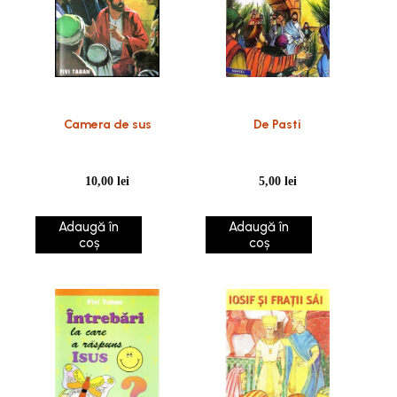
Camera de sus
De Pasti
10,00
lei
5,00
lei
Adaugă în
Adaugă în
coș
coș