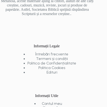
Metanoia, aceste materiale ajung la cititori, alături de alte cărți
creștine, cadouri, muzică, reviste, jocuri și produse de
papetărie. Astfel, Societatea Biblică sprijină răspândirea
Scripturii și a resurselor creștine..
Informații Legale
Întrebări frecvente
Termeni și condiții
Politica de Confidențialitate
Politica Cookies
Edituri
Informații Utile
Contul meu